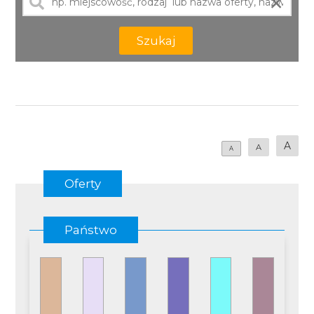
×
Szukaj
A
A
A
Oferty
Państwo