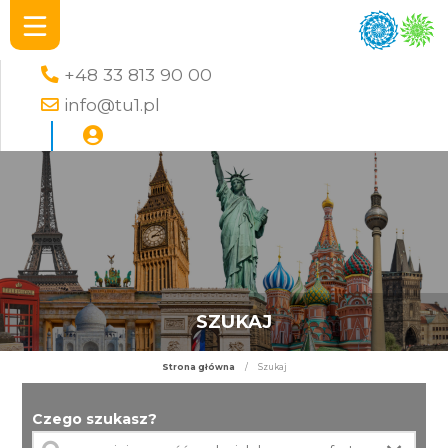
+48 33 813 90 00
info@tu1.pl
SZUKAJ
Strona główna
/
Szukaj
Czego szukasz?