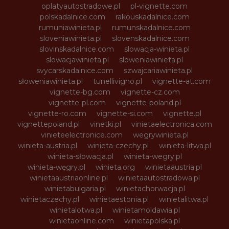
oplatyautostradowe.pl
pl-vignette.com
polskadalnice.com
rakouskadalnice.com
rumuniawinieta.pl
rumunskadalnice.com
sloveniawinieta.pl
slovenskadalnice.com
slovinskadalnice.com
slowacja-winieta.pl
slowacjawinieta.pl
sloweniawinieta.pl
svycarskadalnice.com
szwajcariawinieta.pl
słoweniawinieta.pl
tunellivigno.pl
vignette-at.com
vignette-bg.com
vignette-cz.com
vignette-pl.com
vignette-poland.pl
vignette-ro.com
vignette-si.com
vignette.pl
vignettepoland.pl
vinetki.pl
vinietaelectronica.com
vinieteelectronice.com
wegrywinieta.pl
winieta-austria.pl
winieta-czechy.pl
winieta-litwa.pl
winieta-słowacja.pl
winieta-wegry.pl
winieta-węgry.pl
winieta.org
winietaaustria.pl
winietaaustriaonline.pl
winietaautostradowa.pl
winietabulgaria.pl
winietachorwacja.pl
winietaczechy.pl
winietaestonia.pl
winietalitwa.pl
winietalotwa.pl
winietamoldawia.pl
winietaonline.com
winietapolska.pl