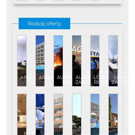
Rodzaj oferty
BILET
BILET
BILET
BILET
AUTOKAROWY
AUTOKAROWY
LOTNICZY
LOTNICZ
APARTAMENT
APARTAMENT****
KRAJOWY
ZAGRANICZNY
REJSOWY
ZAGRANI
BILET