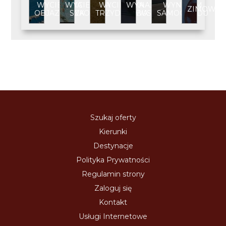
WYCIECZKA
WYCIECZKA
WYCIECZKA
WYNAJEM
WYNAJEM
ZIMOWIS
OBJAZDOWA
SZKOLNA
TRZYDNIOWA
BUSA
SAMOCHODU
Szukaj oferty
Kierunki
Destynacje
Polityka Prywatności
Regulamin strony
Zaloguj się
Kontakt
Usługi Internetowe