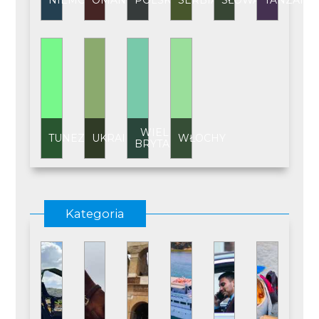
NIEMCY
OMAN
POLSKA
SERBIA
SŁOWACJA
TANZANI
WIELKA
TUNEZJA
UKRAINA
WŁOCHY
BRYTANIA
Kategoria