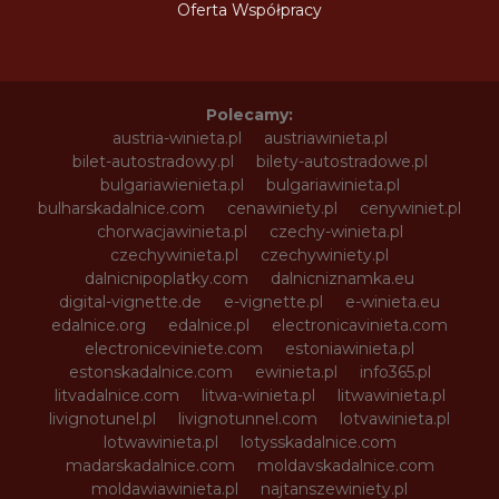
Oferta Współpracy
Polecamy:
austria-winieta.pl
austriawinieta.pl
bilet-autostradowy.pl
bilety-autostradowe.pl
bulgariawienieta.pl
bulgariawinieta.pl
bulharskadalnice.com
cenawiniety.pl
cenywiniet.pl
chorwacjawinieta.pl
czechy-winieta.pl
czechywinieta.pl
czechywiniety.pl
dalnicnipoplatky.com
dalnicniznamka.eu
digital-vignette.de
e-vignette.pl
e-winieta.eu
edalnice.org
edalnice.pl
electronicavinieta.com
electroniceviniete.com
estoniawinieta.pl
estonskadalnice.com
ewinieta.pl
info365.pl
litvadalnice.com
litwa-winieta.pl
litwawinieta.pl
livignotunel.pl
livignotunnel.com
lotvawinieta.pl
lotwawinieta.pl
lotysskadalnice.com
madarskadalnice.com
moldavskadalnice.com
moldawiawinieta.pl
najtanszewiniety.pl