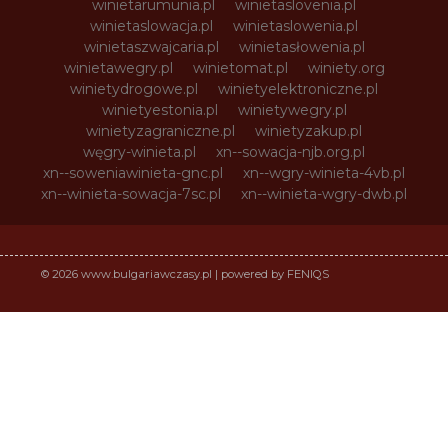
winietarumunia.pl
winietaslovenia.pl
winietaslowacja.pl
winietaslowenia.pl
winietaszwajcaria.pl
winietasłowenia.pl
winietawegry.pl
winietomat.pl
winiety.org
winietydrogowe.pl
winietyelektroniczne.pl
winietyestonia.pl
winietywegry.pl
winietyzagraniczne.pl
winietyzakup.pl
węgry-winieta.pl
xn--sowacja-njb.org.pl
xn--soweniawinieta-gnc.pl
xn--wgry-winieta-4vb.pl
xn--winieta-sowacja-7sc.pl
xn--winieta-wgry-dwb.pl
© 2026 www.bulgariawczasy.pl | powered by FENIQS