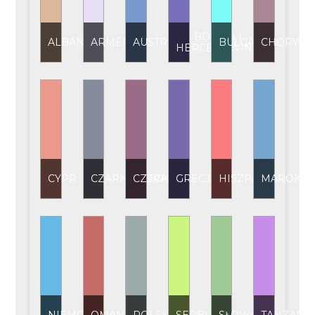
BOŚNIA I
ALBANIA
ARMENIA
AUSTRIA
BUŁGARIA
CHORWAC
HERCEGOWINA
CYPR
CZARNOGÓRA
CZECHY
GRECJA
HISZPANIA
MAROKO