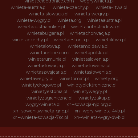
vinieteelectronice.com
wegrywinieta.pl
winieta-austria.pl
winieta-czechy.pl
winieta-litwa.pl
winieta-słowacja.pl
winieta-wegry.pl
winieta-węgry.pl
winieta.org
winietaaustria.pl
winietaaustriaonline.pl
winietaautostradowa.pl
winietabulgaria.pl
winietachorwacja.pl
winietaczechy.pl
winietaestonia.pl
winietalitwa.pl
winietalotwa.pl
winietamoldawia.pl
winietaonline.com
winietapolska.pl
winietarumunia.pl
winietaslovenia.pl
winietaslowacja.pl
winietaslowenia.pl
winietaszwajcaria.pl
winietasłowenia.pl
winietawegry.pl
winietomat.pl
winiety.org
winietydrogowe.pl
winietyelektroniczne.pl
winietyestonia.pl
winietywegry.pl
winietyzagraniczne.pl
winietyzakup.pl
węgry-winieta.pl
xn--sowacja-njb.org.pl
xn--soweniawinieta-gnc.pl
xn--wgry-winieta-4vb.pl
xn--winieta-sowacja-7sc.pl
xn--winieta-wgry-dwb.pl