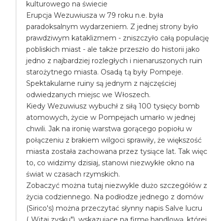
kulturowego na świecie
Erupcja Wezuwiusza w 79 roku n.e. była
paradoksalnym wydarzeniem. Z jednej strony było
prawdziwym kataklizmem - zniszczyło całą populację
pobliskich miast - ale także przeszło do historii jako
jedno z najbardziej rozległych i nienaruszonych ruin
starożytnego miasta. Osadą tą były Pompeje.
Spektakularne ruiny są jednym z najczęściej
odwiedzanych miejsc we Włoszech.
Kiedy Wezuwiusz wybuchł z siłą 100 tysięcy bomb
atomowych, życie w Pompejach umarło w jednej
chwili. Jak na ironię warstwa gorącego popiołu w
połączeniu z brakiem wilgoci sprawiły, że większość
miasta została zachowana przez tysiące lat. Tak więc
to, co widzimy dzisiaj, stanowi niezwykłe okno na
świat w czasach rzymskich.
Zobaczyć można tutaj niezwykle dużo szczegółów z
życia codziennego. Na podłodze jednego z domów
(Sirico's) można przeczytać słynny napis Salve lucru
(„Witaj zysku"), wskazujące na firmę handlową, której