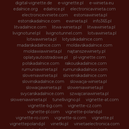
digital-vignette.de
e-vignette.pl
e-winieta.eu
edalnice.org
edalnice.pl
electronicavinieta.com
electroniceviniete.com
estoniawinieta.pl
estonskadalnice.com
ewinieta.pl
info365.pl
litvadalnice.com
litwa-winieta.pl
litwawinieta.pl
livignotunel.pl
livignotunnel.com
lotvawinieta.pl
lotwawinieta.pl
lotysskadalnice.com
madarskadalnice.com
moldavskadalnice.com
moldawiawinieta.pl
najtanszewiniety.pl
oplatyautostradowe.pl
pl-vignette.com
polskadalnice.com
rakouskadalnice.com
rumuniawinieta.pl
rumunskadalnice.com
sloveniawinieta.pl
slovenskadalnice.com
slovinskadalnice.com
slowacja-winieta.pl
slowacjawinieta.pl
sloweniawinieta.pl
svycarskadalnice.com
szwajcariawinieta.pl
słoweniawinieta.pl
tunellivigno.pl
vignette-at.com
vignette-bg.com
vignette-cz.com
vignette-pl.com
vignette-poland.pl
vignette-ro.com
vignette-si.com
vignette.pl
vignettepoland.pl
vinetki.pl
vinietaelectronica.com