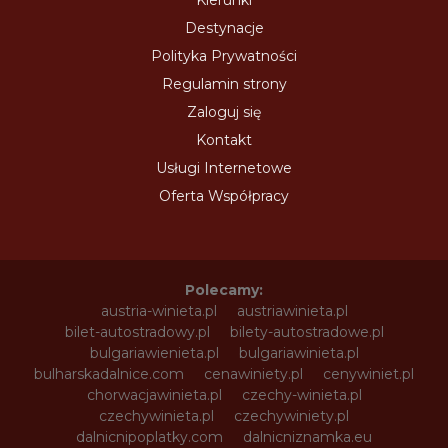
Kierunki
Destynacje
Polityka Prywatności
Regulamin strony
Zaloguj się
Kontakt
Usługi Internetowe
Oferta Współpracy
Polecamy:
austria-winieta.pl
austriawinieta.pl
bilet-autostradowy.pl
bilety-autostradowe.pl
bulgariawienieta.pl
bulgariawinieta.pl
bulharskadalnice.com
cenawiniety.pl
cenywiniet.pl
chorwacjawinieta.pl
czechy-winieta.pl
czechywinieta.pl
czechywiniety.pl
dalnicnipoplatky.com
dalnicniznamka.eu