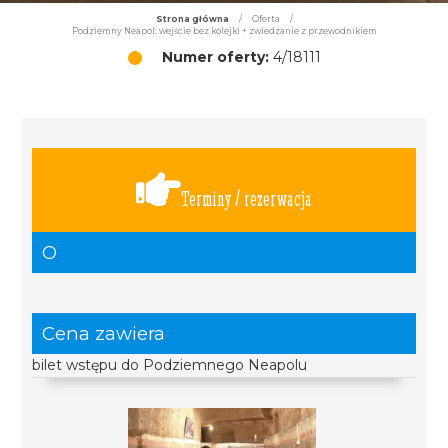
Strona główna
/
Oferta
/
Podziemny Neapol: wejście bez kolejki + zwiedzanie z przewodnikiem
Numer oferty:
4/18111
Terminy / rezerwacja
O
Cena zawiera
bilet wstępu do Podziemnego Neapolu