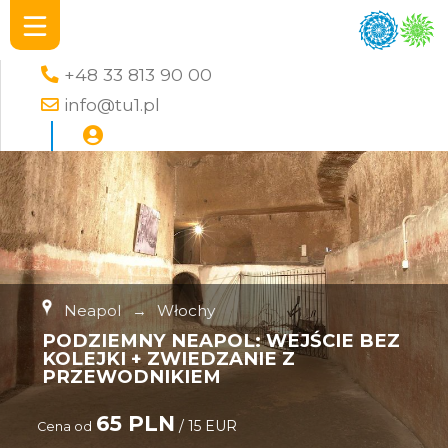
+48 33 813 90 00
info@tu1.pl
Neapol
→
Włochy
PODZIEMNY NEAPOL: WEJŚCIE BEZ
KOLEJKI + ZWIEDZANIE Z
PRZEWODNIKIEM
65 PLN
/ 15 EUR
Cena od