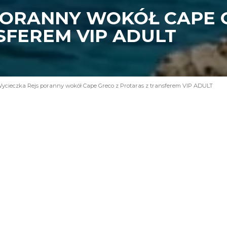
PORANNY WOKÓŁ CAPE 
SFEREM VIP ADULT
ycieczka Rejs poranny wokół Cape Greco z Protaras z transferem VIP ADULT