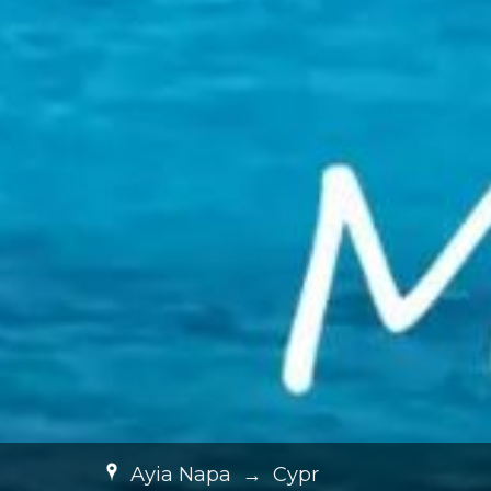
Ayia Napa
→
Cypr