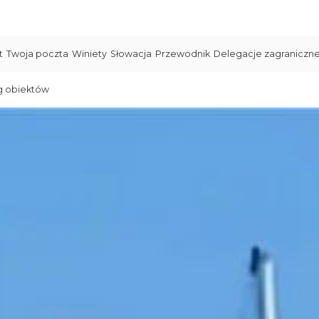
t
Twoja poczta
Winiety
Słowacja
Przewodnik
Delegacje zagraniczn
g obiektów