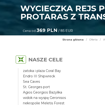
WYCIECZKA REJS 
PROTARAS Z TRAN
369 PLN
/ 85 EUR
Cena od
Strona główna
/
Oferta
/
W
NASZE CELE
zatoka i plaża Coral Bay
Endro III Shipwreck
Sea Caves
St. Georges port
Agios Georgios Bazylika
widok na wyspę Geronisos
nekropolie Meletis Forest