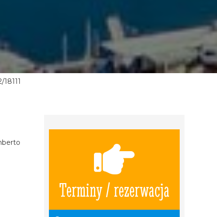
/18111
mberto
Terminy / rezerwacja