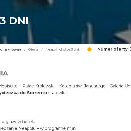
3 DNI
Numer oferty:
2
rona główna
/
Oferta
/
Neapol i okolice 3 dni
IA
ebiscito – Pałac Królewski – Katedra św. Januarego - Galeria U
ycieczka do Sorrento
starówka
ie bagaży w hotelu.
wiedzanie Neapolu – w programie m.in.