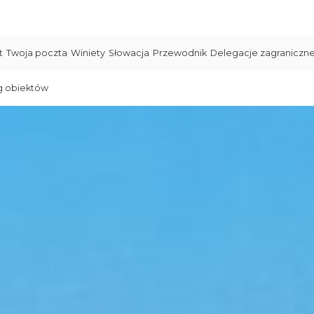
t
Twoja poczta
Winiety
Słowacja
Przewodnik
Delegacje zagraniczn
g obiektów