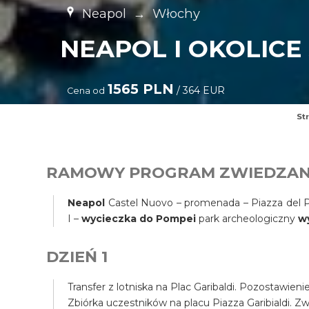
Neapol
→
Włochy
NEAPOL I OKOLICE 
1565 PLN
/ 364 EUR
Cena od
St
RAMOWY PROGRAM ZWIEDZAN
Neapol
Castel Nuovo – promenada – Piazza del Pl
I –
wycieczka do Pompei
park archeologiczny
w
DZIEŃ 1
Transfer z lotniska na Plac Garibaldi. Pozostawien
Zbiórka uczestników na placu Piazza Garibialdi. Z