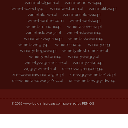
winietabulgaria.pl
winietachorwacja.pl
winietaczechy.pl
winietaestonia.pl
winietalitwa.pl
winietalotwa.pl
winietamoldawia.pl
winietaonline.com
winietapolska.pl
winietarumunia.pl
winietaslovenia.pl
winietaslowacja.pl
winietaslowenia.pl
winietaszwajcaria.pl
winietasłowenia.pl
winietawegry.pl
winietomat.pl
winiety.org
winietydrogowe.pl
winietyelektroniczne.pl
winietyestonia.pl
winietywegry.pl
winietyzagraniczne.pl
winietyzakup.pl
węgry-winieta.pl
xn--sowacja-njb.org.pl
xn--soweniawinieta-gnc.pl
xn--wgry-winieta-4vb.pl
xn--winieta-sowacja-7sc.pl
xn--winieta-wgry-dwb.pl
© 2026 www.bulgariawczasy.pl | powered by FENIQS