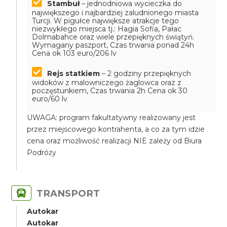
Stambuł
– jednodniowa wycieczka do
największego i najbardziej zaludnionego miasta
Turcji. W pigułce największe atrakcje tego
niezwykłego miejsca tj.: Hagia Sofia, Pałac
Dolmabahce oraz wiele przepięknych świątyń.
Wymagany paszport, Czas trwania ponad 24h
Cena ok 103 euro/206 lv
Rejs statkiem
– 2 godziny przepięknych
widoków z malowniczego żaglowca oraz z
poczęstunkiem, Czas trwania 2h
Cena ok 30
euro/60 lv
UWAGA: program fakultatywny realizowany jest
przez miejscowego kontrahenta, a co za tym idzie
cena oraz możliwość realizacji NIE zależy od Biura
Podróży
TRANSPORT
Autokar
Autokar