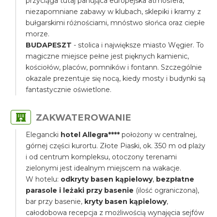
przyciąga tutaj panująca europejska atmosfera,
niezapomniane zabawy w klubach, sklepiki i kramy z
bułgarskimi różnościami, mnóstwo słońca oraz ciepłe
morze.
BUDAPESZT
- stolica i największe miasto Węgier. To
magiczne miejsce pełne jest pięknych kamienic,
kościołów, placów, pomników i fontann. Szczególnie
okazale prezentuje się nocą, kiedy mosty i budynki są
fantastycznie oświetlone.
ZAKWATEROWANIE
Elegancki
hotel Allegra****
położony w centralnej,
górnej części kurortu. Złote Piaski, ok. 350 m od plaży
i od centrum kompleksu, otoczony terenami
zielonymi jest idealnym miejscem na wakacje.
W hotelu:
odkryty basen kąpielowy
,
bezpłatne
parasole i leżaki przy basenie
(ilość ograniczona),
bar przy basenie,
kryty basen kąpielowy
,
całodobowa recepcja z możliwością wynajęcia sejfów