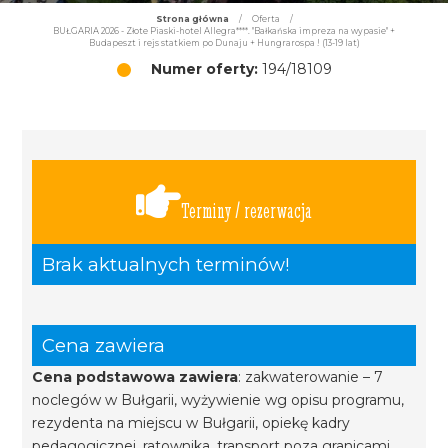
Strona główna
/
Oferta
/
BUŁGARIA 2026 - Złote Piaski-hotel Allegra****. "Bałkańska impreza na wypasie" +
Budapeszt i rejs statkiem po Dunaju + Hungrarospa ! (13-19 lat)
Numer oferty:
194/18109
Terminy / rezerwacja
Brak aktualnych terminów!
Cena zawiera
Cena podstawowa zawiera
: zakwaterowanie – 7
noclegów w Bułgarii, wyżywienie wg opisu programu,
rezydenta na miejscu w Bułgarii, opiekę kadry
pedagogicznej, ratownika, transport poza granicami