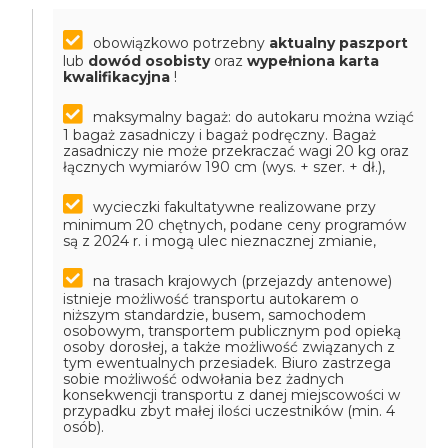
obowiązkowo potrzebny
aktualny paszport
lub
dowód osobisty
oraz
wypełniona karta
kwalifikacyjna
!
maksymalny bagaż: do autokaru można wziąć
1 bagaż zasadniczy i bagaż podręczny. Bagaż
zasadniczy nie może przekraczać wagi 20 kg oraz
łącznych wymiarów 190 cm (wys. + szer. + dł.),
wycieczki fakultatywne realizowane przy
minimum 20 chętnych, podane ceny programów
są z 2024 r. i mogą ulec nieznacznej zmianie,
na trasach krajowych (przejazdy antenowe)
istnieje możliwość transportu autokarem o
niższym standardzie, busem, samochodem
osobowym, transportem publicznym pod opieką
osoby dorosłej, a także możliwość związanych z
tym ewentualnych przesiadek. Biuro zastrzega
sobie możliwość odwołania bez żadnych
konsekwencji transportu z danej miejscowości w
przypadku zbyt małej ilości uczestników (min. 4
osób).