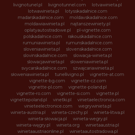
livignotunel.pl
livignotunnel.com
lotvawinieta.pl
lotwawinieta.pl
lotysskadalnice.com
madarskadalnice.com
moldavskadalnice.com
moldawiawinieta.pl
najtanszewiniety.pl
oplatyautostradowe.pl
pl-vignette.com
polskadalnice.com
rakouskadalnice.com
rumuniawinieta.pl
rumunskadalnice.com
sloveniawinieta.pl
slovenskadalnice.com
slovinskadalnice.com
slowacja-winieta.pl
slowacjawinieta.pl
sloweniawinieta.pl
svycarskadalnice.com
szwajcariawinieta.pl
słoweniawinieta.pl
tunellivigno.pl
vignette-at.com
vignette-bg.com
vignette-cz.com
vignette-pl.com
vignette-poland.pl
vignette-ro.com
vignette-si.com
vignette.pl
vignettepoland.pl
vinetki.pl
vinietaelectronica.com
vinieteelectronice.com
wegrywinieta.pl
winieta-austria.pl
winieta-czechy.pl
winieta-litwa.pl
winieta-słowacja.pl
winieta-wegry.pl
winieta-węgry.pl
winieta.org
winietaaustria.pl
winietaaustriaonline.pl
winietaautostradowa.pl