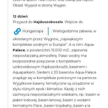
Obiad. Wyjazd w stronę Węgier.
12 dzień
:
Przyjazd do
Hajduszoboszlo
. Wejście do
Hungarospa
. Wielogodzinna zabawa, w
określanym przez Węgrów, „największym
kompleksie wodnym w Europie’’. A w nim: Aqua
-
Palace
, o powierzchni 15.000 m2 , zapewnia
niepowtarzalną atmosferę. Pałac wodny ma
bezpośrednie połączenie z kompleksem
uzdrowiskowym Hajduszoboszló, basenem i
Aquaparkiem. Siedem z 20 basenów Aqua-Palace
znajduje się w kompleksie położonym na parterze.
Wyjątkowe baseny tematyczne są urządzone w
stylu różnych epok i klimatów. Każdy z nich
zachwyca niepowtarzalnymi widokami, np.: basen w
jaskini lodowej, basen kinowy, basen z wodami
termalnymi Páva , basen tropikalny, basen a la