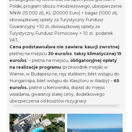
Polski, program obozu młodzieżowego, ubezpieczenie
NNW (15 000 zł), KL (20000 Euro) + bagaż (1000 zł),
obowiązkowej opłaty za Turystyczny Fundusz
Gwarancyjny +10 zł, obowiązkowej opłaty za
Turystyczny Fundusz Pomocowy + 10 zł, podatek
VAT..
Cena podstawoa\wa nie zawiera:
kaucji zwrotnej
płatnej na miejscu
30 euro/os
.
taksy klimatycznej
15
euro/os
. – płatna na miejscu,
obligatoryjnej opłaty
na realizacje programu
(przewodnik miejski w
Warnie, w Budapeszcie, rejs statkiem, bilet wstępu do
Hungarospa, bilet wstępu do Klasztoru w Aładży) –
65
euro/os.
płatne u kierownika, dopłat do miejsc
wsiadania, gwarancji stałej ceny, dodatkowego
ubezpieczenia od kosztów rezygnacji