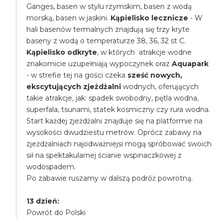
Ganges, basen w stylu rzymskim, basen z wodą
morską, basen w jaskini.
Kąpielisko lecznicze
- W
hali basenów termalnych znajdują się trzy kryte
baseny z wodą o temperaturze 38, 36, 32 st C.
Kąpielisko odkryte
, w których atrakcje wodne
znakomicie uzupełniają wypoczynek oraz
Aquapark
- w strefie tej na gości czeka
sześć nowych,
ekscytujących zjeżdżalni
wodnych, oferujących
takie atrakcje, jak: spadek swobodny, pętla wodna,
superfala, tsunami, statek kosmiczny czy rura wodna.
Start każdej zjeżdżalni znajduje się na platformie na
wysokości dwudziestu metrów. Oprócz zabawy na
zjeżdżalniach najodważniejsi mogą spróbować swoich
sił na spektakularnej ścianie wspinaczkowej z
wodospadem.
Po zabawie ruszamy w dalszą podróż powrotną.
13 dzień:
Powrót do Polski