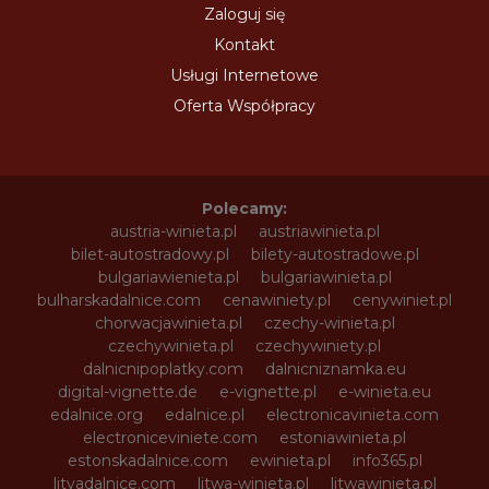
Zaloguj się
Kontakt
Usługi Internetowe
Oferta Współpracy
Polecamy:
austria-winieta.pl
austriawinieta.pl
bilet-autostradowy.pl
bilety-autostradowe.pl
bulgariawienieta.pl
bulgariawinieta.pl
bulharskadalnice.com
cenawiniety.pl
cenywiniet.pl
chorwacjawinieta.pl
czechy-winieta.pl
czechywinieta.pl
czechywiniety.pl
dalnicnipoplatky.com
dalnicniznamka.eu
digital-vignette.de
e-vignette.pl
e-winieta.eu
edalnice.org
edalnice.pl
electronicavinieta.com
electroniceviniete.com
estoniawinieta.pl
estonskadalnice.com
ewinieta.pl
info365.pl
litvadalnice.com
litwa-winieta.pl
litwawinieta.pl