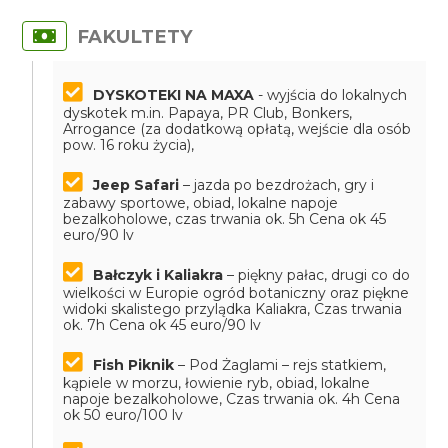
FAKULTETY
DYSKOTEKI NA MAXA
- wyjścia do lokalnych
dyskotek m.in. Papaya, PR Club, Bonkers,
Arrogance
(za dodatkową opłatą, wejście dla osób
pow. 16 roku życia),
Jeep Safari
– jazda po bezdrożach, gry i
zabawy sportowe, obiad, lokalne napoje
bezalkoholowe, czas trwania ok. 5h
Cena ok 45
euro/90 lv
Bałczyk i Kaliakra
– piękny pałac, drugi co do
wielkości w Europie ogród botaniczny oraz piękne
widoki skalistego przylądka Kaliakra, Czas trwania
ok. 7h
Cena ok 45 euro/90 lv
Fish Piknik
– Pod Żaglami – rejs statkiem,
kąpiele w morzu, łowienie ryb, obiad, lokalne
napoje bezalkoholowe, Czas trwania ok. 4h
Cena
ok 50 euro/100 lv