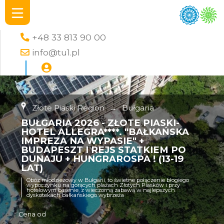
+48 33 813 90 00
info@tu1.pl
Złote Piaski Region
→
Bułgaria
BUŁGARIA 2026 - ZŁOTE PIASKI-
HOTEL ALLEGRA****. "BAŁKAŃSKA
IMPREZA NA WYPASIE" +
BUDAPESZT I REJS STATKIEM PO
DUNAJU + HUNGRAROSPA ! (13-19
LAT)
Obóz młodzieżowy w Bułgarii, to świetne połączenie błogiego
wypoczynku na gorących plażach Złotych Piasków i przy
hotelowym basenie, z wieczorną zabawą w najlepszych
dyskotekach bałkańskiego wybrzeża
Cena od