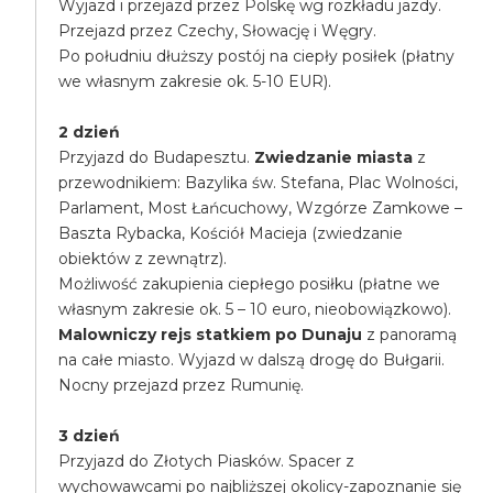
Wyjazd i przejazd przez Polskę wg rozkładu jazdy.
Przejazd przez Czechy, Słowację i Węgry.
Po południu dłuższy postój na ciepły posiłek (płatny
we własnym zakresie ok. 5-10 EUR).
2 dzień
Przyjazd do Budapesztu.
Zwiedzanie miasta
z
przewodnikiem: Bazylika św. Stefana, Plac Wolności,
Parlament, Most Łańcuchowy, Wzgórze Zamkowe –
Baszta Rybacka, Kościół Macieja (zwiedzanie
obiektów z zewnątrz).
Możliwość zakupienia ciepłego posiłku (płatne we
własnym zakresie ok. 5 – 10 euro, nieobowiązkowo).
Malowniczy rejs statkiem po Dunaju
z panoramą
na całe miasto. Wyjazd w dalszą drogę do Bułgarii.
Nocny przejazd przez Rumunię.
3 dzień
Przyjazd do Złotych Piasków. Spacer z
wychowawcami po najbliższej okolicy-zapoznanie się