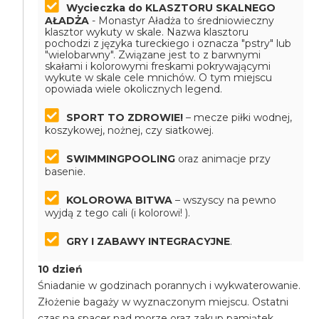
Wycieczka do KLASZTORU SKALNEGO
AŁADŻA
- Monastyr Aładża to średniowieczny
klasztor wykuty w skale. Nazwa klasztoru
pochodzi z języka tureckiego i oznacza "pstry" lub
"wielobarwny". Związane jest to z barwnymi
skałami i kolorowymi freskami pokrywającymi
wykute w skale cele mnichów. O tym miejscu
opowiada wiele okolicznych legend.
SPORT TO ZDROWIE!
– mecze piłki wodnej,
koszykowej, nożnej, czy siatkowej.
SWIMMINGPOOLING
oraz animacje przy
basenie.
KOLOROWA BITWA
– wszyscy na pewno
wyjdą z tego cali (i kolorowi! ).
GRY I ZABAWY INTEGRACYJNE
.
10 dzień
Śniadanie w godzinach porannych i wykwaterowanie.
Złożenie bagaży w wyznaczonym miejscu. Ostatni
czas na spacer nad morze oraz zakup pamiątek.