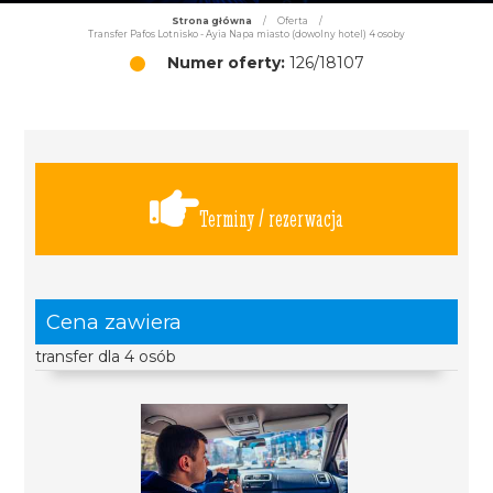
Strona główna
/
Oferta
/
Transfer Pafos Lotnisko - Ayia Napa miasto (dowolny hotel) 4 osoby
Numer oferty:
126/18107
Terminy / rezerwacja
Cena zawiera
transfer dla 4 osób