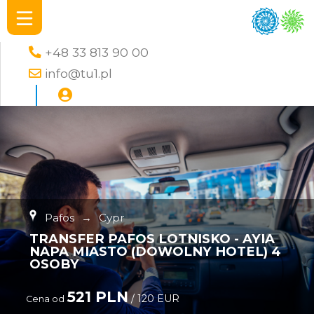
+48 33 813 90 00
info@tu1.pl
Pafos
→
Cypr
TRANSFER PAFOS LOTNISKO - AYIA
NAPA MIASTO (DOWOLNY HOTEL) 4
OSOBY
521 PLN
/ 120 EUR
Cena od