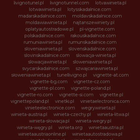
livignotunel.pl
livignotunnel.com
lotvawinieta.pl
lotwawinieta.pl
lotysskadalnice.com
madarskadalnice.com
moldavskadalnice.com
moldawiawinieta.pl
najtanszewiniety.pl
oplatyautostradowe.pl
pl-vignette.com
polskadalnice.com
rakouskadalnice.com
rumuniawinieta.pl
rumunskadalnice.com
sloveniawinieta.pl
slovenskadalnice.com
slovinskadalnice.com
slowacja-winieta.pl
slowacjawinieta.pl
sloweniawinieta.pl
svycarskadalnice.com
szwajcariawinieta.pl
słoweniawinieta.pl
tunellivigno.pl
vignette-at.com
vignette-bg.com
vignette-cz.com
vignette-pl.com
vignette-poland.pl
vignette-ro.com
vignette-si.com
vignette.pl
vignettepoland.pl
vinetki.pl
vinietaelectronica.com
vinieteelectronice.com
wegrywinieta.pl
winieta-austria.pl
winieta-czechy.pl
winieta-litwa.pl
winieta-słowacja.pl
winieta-wegry.pl
winieta-węgry.pl
winieta.org
winietaaustria.pl
winietaaustriaonline.pl
winietaautostradowa.pl