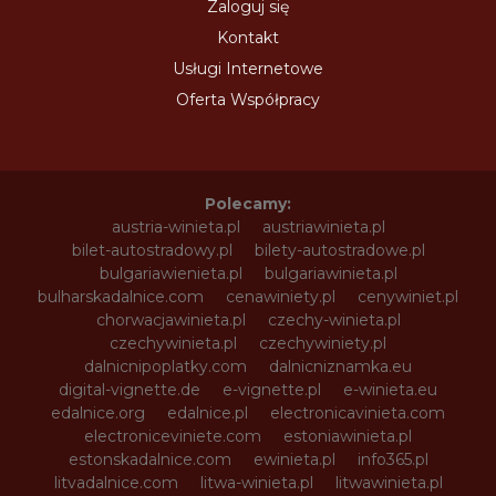
Zaloguj się
Kontakt
Usługi Internetowe
Oferta Współpracy
Polecamy:
austria-winieta.pl
austriawinieta.pl
bilet-autostradowy.pl
bilety-autostradowe.pl
bulgariawienieta.pl
bulgariawinieta.pl
bulharskadalnice.com
cenawiniety.pl
cenywiniet.pl
chorwacjawinieta.pl
czechy-winieta.pl
czechywinieta.pl
czechywiniety.pl
dalnicnipoplatky.com
dalnicniznamka.eu
digital-vignette.de
e-vignette.pl
e-winieta.eu
edalnice.org
edalnice.pl
electronicavinieta.com
electroniceviniete.com
estoniawinieta.pl
estonskadalnice.com
ewinieta.pl
info365.pl
litvadalnice.com
litwa-winieta.pl
litwawinieta.pl