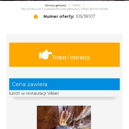
Strona główna
/
Oferta
/
Wycieczka Lunch w panoramicznej restauracji Viklari Kanion Avakas
Numer oferty:
105/18107
Terminy / rezerwacja
Cena zawiera
lunch w restauracji Viklari