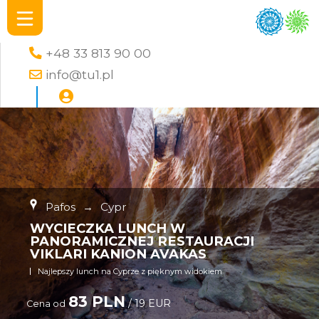
+48 33 813 90 00
info@tu1.pl
Pafos
→
Cypr
WYCIECZKA LUNCH W
PANORAMICZNEJ RESTAURACJI
VIKLARI KANION AVAKAS
Najlepszy lunch na Cyprze z pięknym widokiem
83 PLN
/ 19 EUR
Cena od