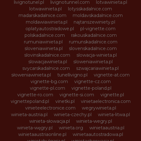
livignotunel.pl
livignotunnel.com
lotvawinieta.pl
lotwawinieta.pl
lotysskadalnice.com
madarskadalnice.com
moldavskadalnice.com
moldawiawinieta.pl
najtanszewiniety.pl
oplatyautostradowe.pl
pl-vignette.com
polskadalnice.com
rakouskadalnice.com
rumuniawinieta.pl
rumunskadalnice.com
sloveniawinieta.pl
slovenskadalnice.com
slovinskadalnice.com
slowacja-winieta.pl
slowacjawinieta.pl
sloweniawinieta.pl
svycarskadalnice.com
szwajcariawinieta.pl
słoweniawinieta.pl
tunellivigno.pl
vignette-at.com
vignette-bg.com
vignette-cz.com
vignette-pl.com
vignette-poland.pl
vignette-ro.com
vignette-si.com
vignette.pl
vignettepoland.pl
vinetki.pl
vinietaelectronica.com
vinieteelectronice.com
wegrywinieta.pl
winieta-austria.pl
winieta-czechy.pl
winieta-litwa.pl
winieta-słowacja.pl
winieta-wegry.pl
winieta-węgry.pl
winieta.org
winietaaustria.pl
winietaaustriaonline.pl
winietaautostradowa.pl
winietabulgaria.pl
winietachorwacja.pl