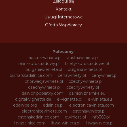
Zaloguj się
Kontakt
Usługi Internetowe
Oferta Współpracy
Polecamy:
austria-winieta.pl
austriawinieta.pl
bilet-autostradowy.pl
bilety-autostradowe.pl
bulgariawienieta.pl
bulgariawinieta.pl
bulharskadalnice.com
cenawiniety.pl
cenywiniet.pl
chorwacjawinieta.pl
czechy-winieta.pl
czechywinieta.pl
czechywiniety.pl
dalnicnipoplatky.com
dalnicniznamka.eu
digital-vignette.de
e-vignette.pl
e-winieta.eu
edalnice.org
edalnice.pl
electronicavinieta.com
electroniceviniete.com
estoniawinieta.pl
estonskadalnice.com
ewinieta.pl
info365.pl
litvadalnice.com
litwa-winieta.pl
litwawinieta.pl